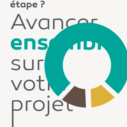
étape ?
Avancer
ensemble
sur
votre
projet
!